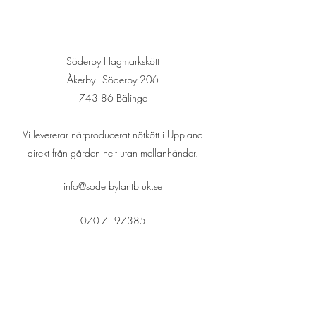
Söderby Hagmarkskött
Åkerby - Söderby 206
743 86 Bälinge
Vi levererar närproducerat nötkött i Uppland
direkt
från gården helt utan mellanhänder.
info@soderbylantbruk.se
070-7197385